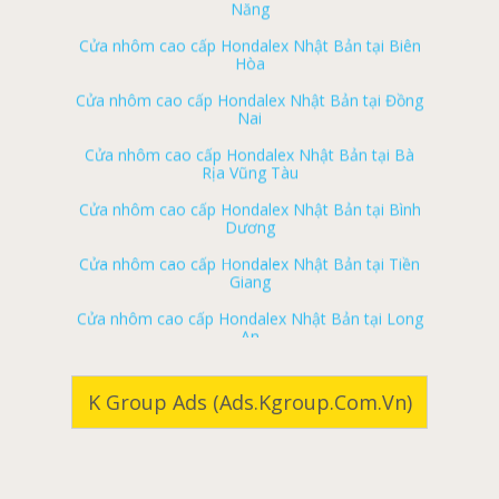
Cửa nhôm cao cấp Hondalex Nhật Bản tại Biên
Hòa
ký gửi nhà đất long khánh
Cửa nhôm cao cấp Hondalex Nhật Bản tại Đồng
ký gửi nhà đất tân phú
Nai
ký gửi nhà đất vĩnh cửu
Cửa nhôm cao cấp Hondalex Nhật Bản tại Bà
Rịa Vũng Tàu
ký gửi nhà đất định quán
Cửa nhôm cao cấp Hondalex Nhật Bản tại Bình
ký gửi nhà đất trảng bom
Dương
ký gửi nhà đất thống nhất
Cửa nhôm cao cấp Hondalex Nhật Bản tại Tiền
Giang
ký gửi nhà đất cẩm mỹ
Cửa nhôm cao cấp Hondalex Nhật Bản tại Long
ký gửi nhà đất long thành
An
ký gửi nhà đất xuân lộc
Cửa nhôm cao cấp Hondalex Nhật Bản tại Cần
Thơ
ký gửi nhà đất nhơn trạch
Cửa nhôm cao cấp Hondalex Nhật Bản tại Cà
K Group Ads (ads.kgroup.com.vn)
Nhà đất biên hòa
Mau
Nhà đất long khánh
Cửa nhôm cao cấp Hondalex Nhật Bản tại Bạc
Liêu
Nhà đất tân phú