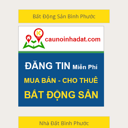
Trăng
Cho thuê nhà thống nhất
Cửa nhôm cao cấp Hondalex Nhật Bản tại Tân
Bất Động Sản Bình Phước
Cho thuê nhà cẩm mỹ
An
Cho thuê nhà long thành
Cửa nhôm cao cấp Hondalex Nhật Bản tại Rạch
Giá
Cho thuê nhà xuân lộc
Cửa nhôm cao cấp Hondalex Nhật Bản tại Long
Cho thuê nhà nhơn trạch
Xuyên
Cho thuê đất biên hòa
Cửa nhôm cao cấp Hondalex Nhật Bản tại Châu
Đốc
Cho thuê đất long khánh
Cửa nhôm cao cấp Hondalex Nhật Bản tại Kon
Cho thuê đất tân phú
Tum
Cửa nhôm cao cấp Hondalex Nhật Bản tại Pleiku
Cho thuê đất vĩnh cửu
Cửa nhôm cao cấp Hondalex Nhật Bản tại
Cho thuê đất định quán
Quảng Ngãi
Cho thuê đất trảng bom
Cửa nhôm cao cấp Hondalex Nhật Bản tại Hội An
Cho thuê đất thống nhất
Cửa nhôm cao cấp Hondalex Nhật Bản tại Tam
Kỳ
Cho thuê đất cẩm mỹ
Nhà Đất Bình Phước