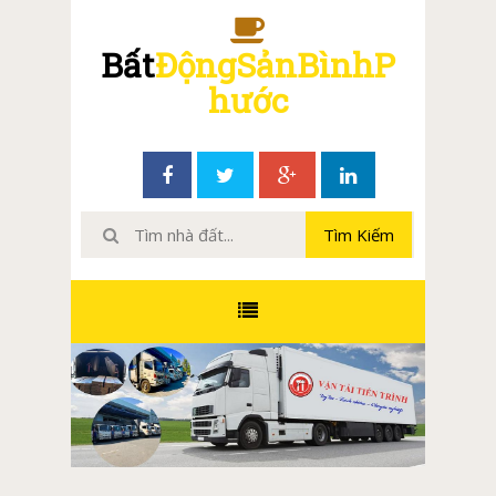
Bất
ĐộngSảnBìnhP
hước