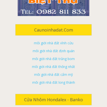
môi giới nhà đất đồng nai
môi giới nhà đất biên hòa
môi giới nhà đất long khánh
môi giới nhà đất tân phú
Caunoinhadat.com
môi giới nhà đất vĩnh cửu
môi giới nhà đất định quán
môi giới nhà đất trảng bom
môi giới nhà đất thống nhất
môi giới nhà đất cẩm mỹ
môi giới nhà đất long thành
môi giới nhà đất xuân lộc
môi giới nhà đất nhơn trạch
Cửa nhôm cao cấp Hondalex Nhật Bản tại Đà
ký gửi nhà đất đồng nai
Cửa Nhôm Hondalex - Banko
Nẵng
ký gửi nhà đất biên hoà