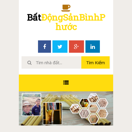
Bất
ĐộngSảnBìnhP
hước