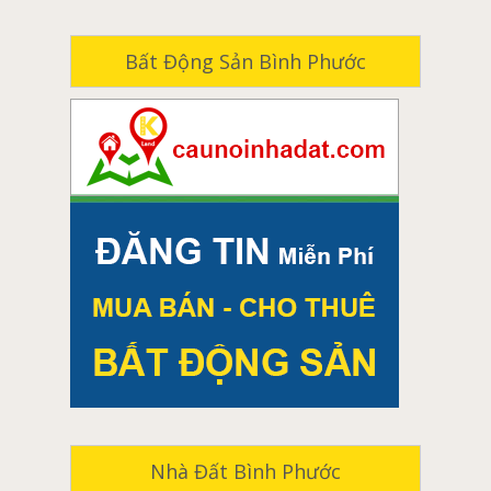
Cho thuê nhà cẩm mỹ
An
Cho thuê nhà long thành
Cửa nhôm cao cấp Hondalex Nhật Bản tại Rạch
Bất Động Sản Bình Phước
Giá
Cho thuê nhà xuân lộc
Cửa nhôm cao cấp Hondalex Nhật Bản tại Long
Cho thuê nhà nhơn trạch
Xuyên
Cho thuê đất biên hòa
Cửa nhôm cao cấp Hondalex Nhật Bản tại Châu
Đốc
Cho thuê đất long khánh
Cửa nhôm cao cấp Hondalex Nhật Bản tại Kon
Cho thuê đất tân phú
Tum
Cửa nhôm cao cấp Hondalex Nhật Bản tại Pleiku
Cho thuê đất vĩnh cửu
Cửa nhôm cao cấp Hondalex Nhật Bản tại
Cho thuê đất định quán
Quảng Ngãi
Cho thuê đất trảng bom
Cửa nhôm cao cấp Hondalex Nhật Bản tại Hội An
Cho thuê đất thống nhất
Cửa nhôm cao cấp Hondalex Nhật Bản tại Tam
Kỳ
Cho thuê đất cẩm mỹ
Cửa nhôm cao cấp Hondalex Nhật Bản tại Huế
Cho thuê đất long thành
Nhà Đất Bình Phước
Cửa nhôm cao cấp Hondalex Nhật Bản tại Đông
Cho thuê đất xuân lộc
Hà