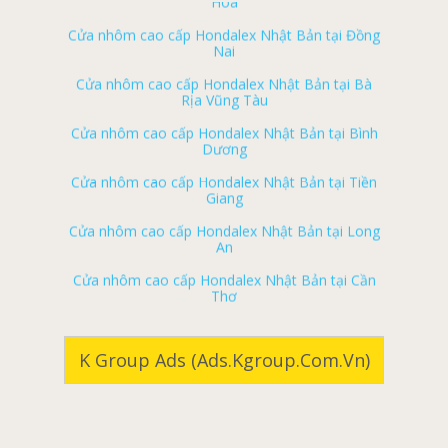
Cửa nhôm cao cấp Hondalex Nhật Bản tại Đồng
ký gửi nhà đất tân phú
Nai
ký gửi nhà đất vĩnh cửu
Cửa nhôm cao cấp Hondalex Nhật Bản tại Bà
Rịa Vũng Tàu
ký gửi nhà đất định quán
Cửa nhôm cao cấp Hondalex Nhật Bản tại Bình
ký gửi nhà đất trảng bom
Dương
ký gửi nhà đất thống nhất
Cửa nhôm cao cấp Hondalex Nhật Bản tại Tiền
Giang
ký gửi nhà đất cẩm mỹ
Cửa nhôm cao cấp Hondalex Nhật Bản tại Long
ký gửi nhà đất long thành
An
ký gửi nhà đất xuân lộc
Cửa nhôm cao cấp Hondalex Nhật Bản tại Cần
Thơ
ký gửi nhà đất nhơn trạch
Cửa nhôm cao cấp Hondalex Nhật Bản tại Cà
Nhà đất biên hòa
Mau
Nhà đất long khánh
Cửa nhôm cao cấp Hondalex Nhật Bản tại Bạc
K Group Ads (ads.kgroup.com.vn)
Liêu
Nhà đất tân phú
Cửa nhôm cao cấp Hondalex Nhật Bản tại Phú
Nhà đất vĩnh cửu
Quốc
Nhà đất định quán
Cửa nhôm cao cấp Hondalex Nhật Bản tại Phan