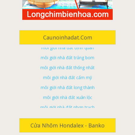
môi giới nhà đất long khánh
môi giới nhà đất tân phú
môi giới nhà đất vĩnh cửu
Caunoinhadat.com
môi giới nhà đất định quán
môi giới nhà đất trảng bom
môi giới nhà đất thống nhất
môi giới nhà đất cẩm mỹ
môi giới nhà đất long thành
môi giới nhà đất xuân lộc
môi giới nhà đất nhơn trạch
Cửa nhôm cao cấp Hondalex Nhật Bản tại Đà
ký gửi nhà đất đồng nai
Nẵng
ký gửi nhà đất biên hoà
Cửa nhôm cao cấp Hondalex Nhật Bản tại Biên
Cửa Nhôm Hondalex - Banko
Hòa
ký gửi nhà đất long khánh