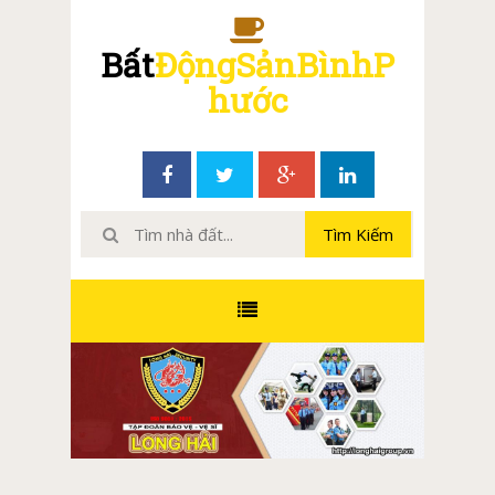
Bất
ĐộngSảnBìnhP
hước