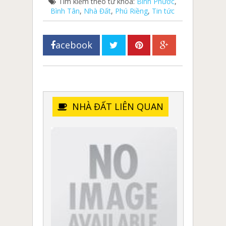
Tìm kiểm theo từ khóa:
Bình Phước
,
Bình Tân
,
Nhà Đất
,
Phú Riềng
,
Tin tức
acebook
NHÀ ĐẤT LIÊN QUAN