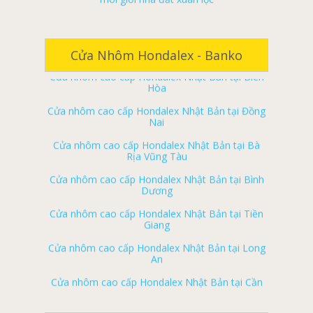
Cửa nhôm cao cấp Hondalex Nhật Bản tại Đà
ký gửi nhà đất đồng nai
Nẵng
ký gửi nhà đất biên hoà
Cửa Nhôm Hondalex - Banko
Cửa nhôm cao cấp Hondalex Nhật Bản tại Biên
Hòa
ký gửi nhà đất long khánh
Cửa nhôm cao cấp Hondalex Nhật Bản tại Đồng
ký gửi nhà đất tân phú
Nai
ký gửi nhà đất vĩnh cửu
Cửa nhôm cao cấp Hondalex Nhật Bản tại Bà
Rịa Vũng Tàu
ký gửi nhà đất định quán
Cửa nhôm cao cấp Hondalex Nhật Bản tại Bình
ký gửi nhà đất trảng bom
Dương
ký gửi nhà đất thống nhất
Cửa nhôm cao cấp Hondalex Nhật Bản tại Tiền
Giang
ký gửi nhà đất cẩm mỹ
Cửa nhôm cao cấp Hondalex Nhật Bản tại Long
ký gửi nhà đất long thành
An
ký gửi nhà đất xuân lộc
Cửa nhôm cao cấp Hondalex Nhật Bản tại Cần
Thơ
ký gửi nhà đất nhơn trạch
Cửa nhôm cao cấp Hondalex Nhật Bản tại Cà
Nhà đất biên hòa
Mau